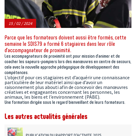
15 / 02 / 2024
Parce que les formateurs doivent aussi être formés, cette
semaine le SDIS79 a formé 6 stagiaires dans leur rôle
d’accompagnateur de proximité.
Les accompagnateurs de proximité ont pour mission d’animer et de
coacher les sapeurs-pompiers lors des manœuvres en centre de secours,
cela avec la nouvelle approche pédagogique de développement des
compétences.
L’objectif pour ces stagiaires est d’acquérir une connaissance
particulière de leur matériel ainsi que d’avoir un
raisonnement plus abouti afin de concevoir des manœuvres
créatives et engageantes concernant les personnes, les
animaux, les biens et l’environnement (PABE).
Une formation dirigée sous le regard bienveillant de leurs formateurs.
Les autres actualités générales
PUBLICATION DU RAPPORT D'ACTIVITE 2025