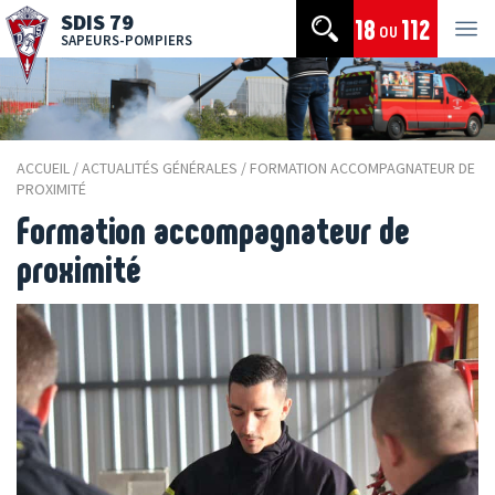
Panneau de gestion des cookies
SDIS 79
18
112
ou
SAPEURS-POMPIERS
ACCUEIL
/
ACTUALITÉS GÉNÉRALES
/
FORMATION ACCOMPAGNATEUR DE
PROXIMITÉ
Formation accompagnateur de
proximité